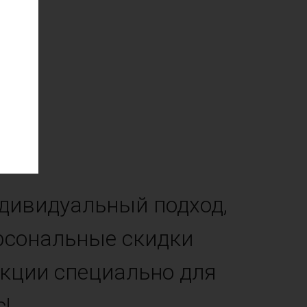
дивидуальный подход,
рсональные скидки
акции специально для
с!