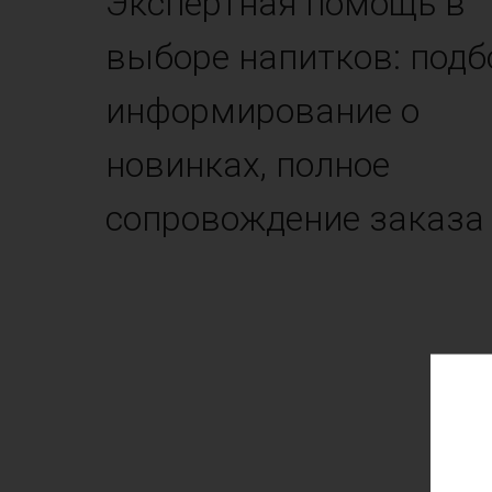
Экспертная помощь в
выборе напитков: подб
информирование о
новинках, полное
сопровождение заказа