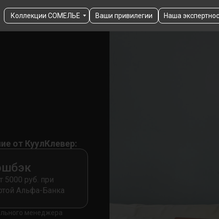
Коллекции СОМЕЛЬЕ
Ваши привилегии
Наша экспертно
е от КуулКлевер:
эшбэк
т 5000 руб. при
ртой Альфа-Банка
нального менеджера