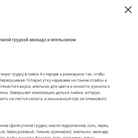
тиной грудкой авокадо и апельсином
иную грудку в смеси 4-х перцев и розмарина так, чтобы
е пересушивая. Готовую утку нарезаем на тонкие слайсы и
янистого вкуса, апельсин для цвета и сочности, руккола и
тенка. Завершает композицию долька лайма, которую
ить на листья салата, и изысканный соус из оливкового
нное (филе утиной грудки, масло подсолнечное, соль, перец
ый, перец розовый, тимьян, розмарин), апельсин, авокадо,
е, лайм, руккола, базилик, соль, розмарин, перец