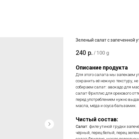
Зеленый салат с запеченной у
240
р.
/
100 g
Описание продукта
Для этого салата мы запекаем ут
сохранить её нежную текстуру, н
собираем салат: авокадо для масл
салат Фриллис для орехового от
перед употреблением нужно выдав
масла, мёда и соуса бальзамик.
Чистый состав:
Салат
: филе утиной грудки запечё
чёрный, перец белый, перец зелён
салат Фриллис, масло подсолнечно