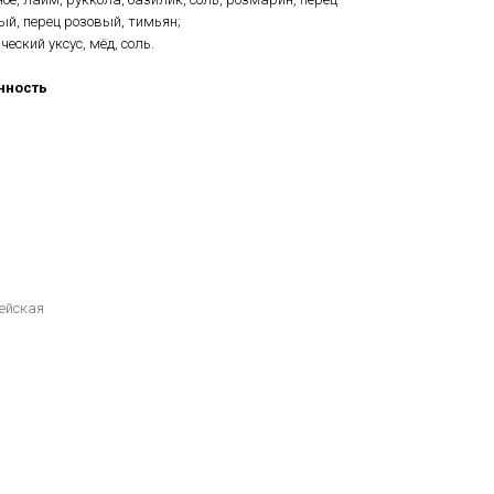
ый, перец розовый, тимьян;
еский уксус, мёд, соль.
нность
ейская