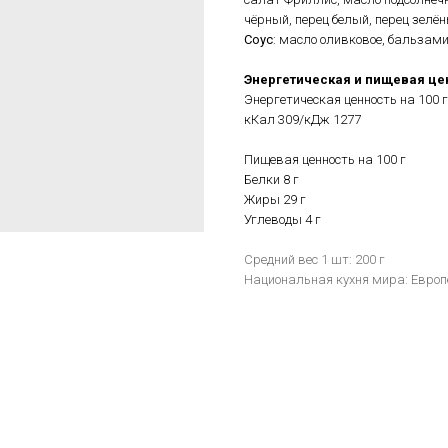
чёрный, перец белый, перец зелён
Соус
: масло оливковое, бальзамич
Энергетическая и пищевая це
Энергетическая ценность на 100 г
кКал 309/кДж 1277
Пищевая ценность на 100 г
Белки 8 г
Жиры 29 г
Углеводы 4 г
Средний вес 1 шт: 200 г
Национальная кухня мира: Европ