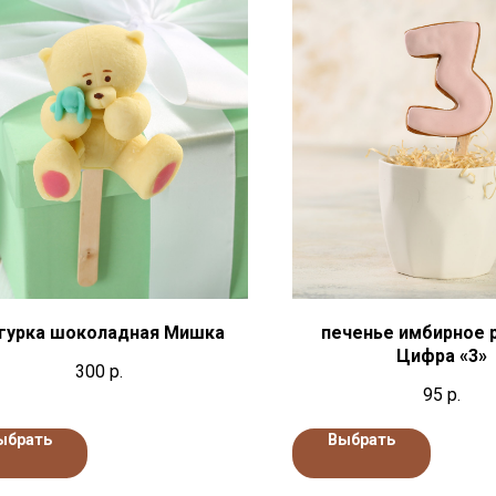
гурка шоколадная Мишка
печенье имбирное 
Цифра «3»
300
р.
95
р.
ыбрать
Выбрать