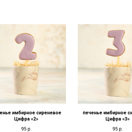
енье имбирное сиреневое
печенье имбирное с
Цифра «2»
Цифра «3»
95
р.
95
р.