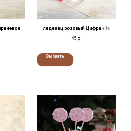
иреневое
леденец розовый Цифра «1»
45
р.
Выбрать