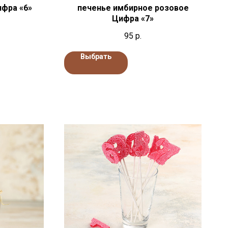
ифра «6»
печенье имбирное розовое
Цифра «7»
95
р.
Выбрать