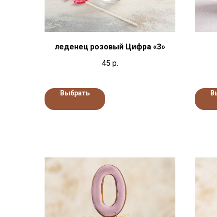
леденец розовый Цифра «3»
45
р.
Выбрать
В