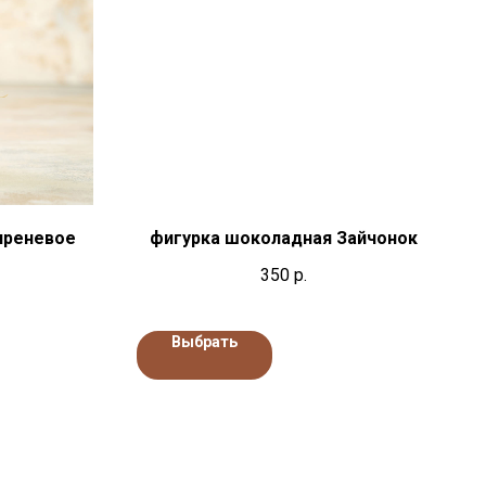
иреневое
фигурка шоколадная Зайчонок
350
р.
Выбрать