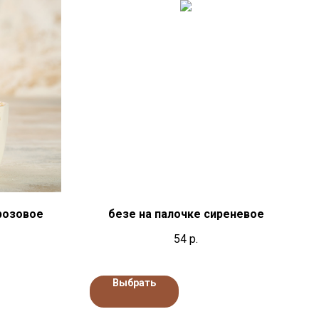
розовое
безе на палочке сиреневое
54
р.
Выбрать