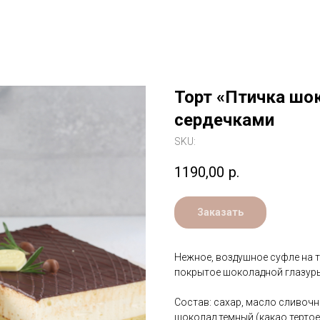
Торт «Птичка шо
сердечками
SKU:
1190,00
р.
Заказать
Нежное, воздушное суфле на 
покрытое шоколадной глазурь
Состав: сахар, масло сливочн
шоколад темный (какао тертое,