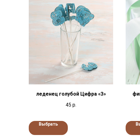
леденец голубой Цифра «3»
фи
45
р.
Выбрать
В