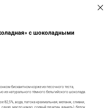
коладная» с шоколадными
тонком бисквитном корже из песочного теста,
ю из натурального тёмного бельгийского шоколада.
ое 82,5%, вода, патока крахмальная, меланж, сливки,
 сахар, масло какао, соевый лецитин, ваниль), белок