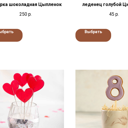
рка шоколадная Цыпленок
леденец голубой Ц
250
р.
45
р.
ыбрать
Выбрать