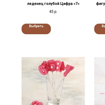
леденец голубой Цифра «7»
фигу
45
р.
Выбрать
В