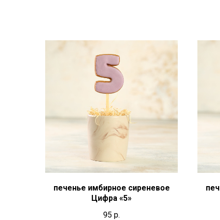
печенье имбирное сиреневое
печ
Цифра «5»
95
р.