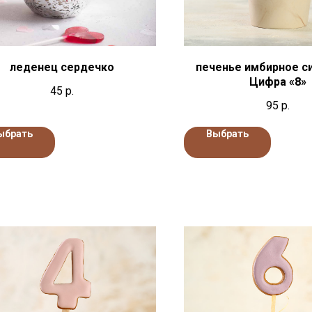
леденец сердечко
печенье имбирное с
Цифра «8»
45
р.
95
р.
ыбрать
Выбрать