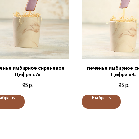
енье имбирное сиреневое
печенье имбирное с
Цифра «7»
Цифра «9»
95
р.
95
р.
ыбрать
Выбрать