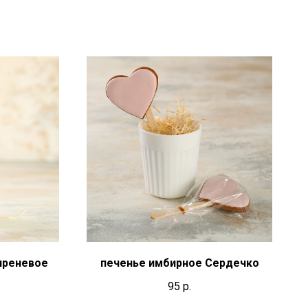
иреневое
печенье имбирное Сердечко
95
р.