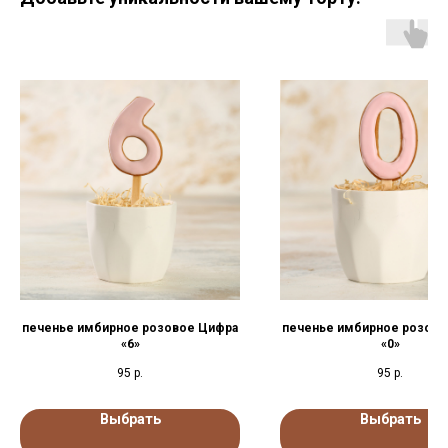
печенье имбирное розовое Цифра
печенье имбирное розово
«6»
«0»
95
р.
95
р.
Выбрать
Выбрать