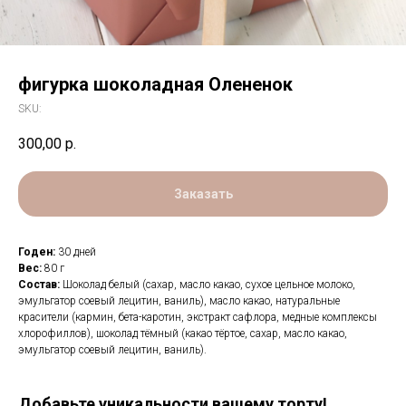
фигурка шоколадная Олененок
SKU:
300,00
р.
Заказать
Годен:
30 дней
Вес:
80 г
Состав:
Шоколад белый (сахар, масло какао, сухое цельное молоко,
эмульгатор соевый лецитин, ваниль), масло какао, натуральные
красители (кармин, бета-каротин, экстракт сафлора, медные комплексы
хлорофиллов), шоколад тёмный (какао тёртое, сахар, масло какао,
эмульгатор соевый лецитин, ваниль).
Добавьте уникальности вашему торту!