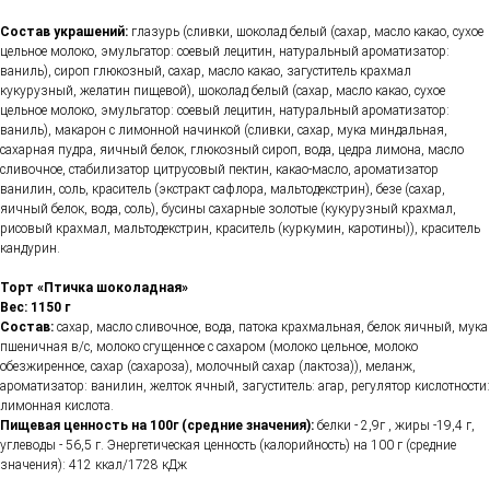
Состав украшений:
глазурь (сливки, шоколад белый (сахар, масло какао, сухое
цельное молоко, эмульгатор: соевый лецитин, натуральный ароматизатор:
ваниль), сироп глюкозный, сахар, масло какао, загуститель крахмал
кукурузный, желатин пищевой), шоколад белый (сахар, масло какао, сухое
цельное молоко, эмульгатор: соевый лецитин, натуральный ароматизатор:
ваниль), макарон с лимонной начинкой (сливки, сахар, мука миндальная,
сахарная пудра, яичный белок, глюкозный сироп, вода, цедра лимона, масло
сливочное, стабилизатор цитрусовый пектин, какао-масло, ароматизатор
ванилин, соль, краситель (экстракт сафлора, мальтодекстрин), безе (сахар,
яичный белок, вода, соль), бусины сахарные золотые (кукурузный крахмал,
рисовый крахмал, мальтодекстрин, краситель (куркумин, каротины)), краситель
кандурин.
Торт «Птичка шоколадная»
Вес: 1150 г
Состав:
сахар, масло сливочное, вода, патока крахмальная, белок яичный, мука
пшеничная в/с, молоко сгущенное с сахаром (молоко цельное, молоко
обезжиренное, сахар (сахароза), молочный сахар (лактоза)), меланж,
ароматизатор: ванилин, желток ячный, загуститель: агар, регулятор кислотности:
лимонная кислота.
Пищевая ценность на 100г (средние значения):
белки - 2,9г , жиры -19,4 г,
углеводы - 56,5 г. Энергетическая ценность (калорийность) на 100 г (средние
значения): 412 ккал/1728 кДж